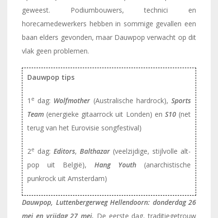
geweest. Podiumbouwers, technici en
horecamedewerkers hebben in sommige gevallen een
baan elders gevonden, maar Dauwpop verwacht op dit
vlak geen problemen.
Dauwpop tips
e
1
dag:
Wolfmother
(Australische hardrock),
Sports
Team
(energieke gitaarrock uit Londen) en
S10
(net
terug van het Eurovisie songfestival)
e
2
dag:
Editors
,
Balthazar
(veelzijdige, stijlvolle alt-
pop uit België),
Hang Youth
(anarchistische
punkrock uit Amsterdam)
Dauwpop, Luttenbergerweg Hellendoorn: donderdag 26
mei en vrijdag 27 mei.
De eerste dag, traditiegetrouw