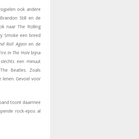
 sijpelen ook andere
t Brandon Still en de
ok naar The Rolling
rry Smoke een breed
nd Roll Again
en de
Fire In The Hole
bijna
, slechts een minuut
he Beatles. Zoals
e lenen. Gevoel voor
 band toont daarmee
lepende rock-epos al