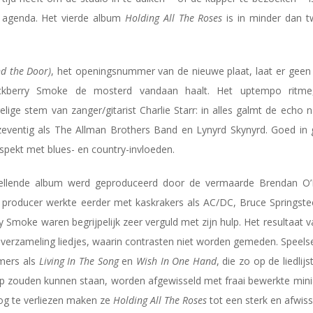
 agenda. Het vierde album
Holding All The Roses
is in minder dan t
nd the Door)
, het openingsnummer van de nieuwe plaat, laat er geen 
kberry Smoke de mosterd vandaan haalt. Het uptempo ritme, 
relige stem van zanger/gitarist Charlie Starr: in alles galmt de echo
zeventig als The Allman Brothers Band en Lynyrd Skynyrd. Goed in
pekt met blues- en country-invloeden.
tellende album werd geproduceerd door de vermaarde Brendan O’
 producer werkte eerder met kaskrakers als AC/DC, Bruce Springste
y Smoke waren begrijpelijk zeer verguld met zijn hulp. Het resultaat
 verzameling liedjes, waarin contrasten niet worden gemeden. Speel
mers als
Living In The Song
en
Wish In One Hand
, die zo op de liedlij
 zouden kunnen staan, worden afgewisseld met fraai bewerkte mini
oog te verliezen maken ze
Holding All The Roses
tot een sterk en afwis