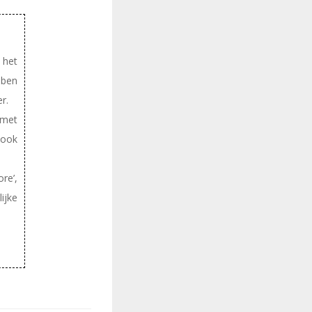
 het
bben
r.
 met
 ook
re’,
ijke