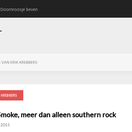
r Doornroosje beven
PiL staat muzi
 VAN ERIK KREBBERS
 KREBBERS
Smoke, meer dan alleen southern rock
i 2015