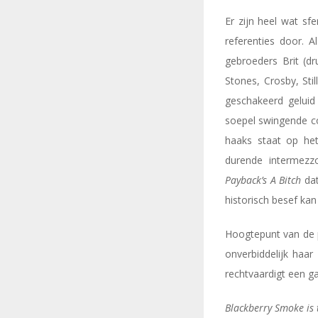
Er zijn heel wat sf
referenties door. Al
gebroeders Brit (d
Stones, Crosby, St
geschakeerd geluid
soepel swingende c
haaks staat op het
durende intermezzo
Payback’s A Bitch
dat
historisch besef ka
Hoogtepunt van de 
onverbiddelijk haar
rechtvaardigt een ga
Blackberry Smoke is 