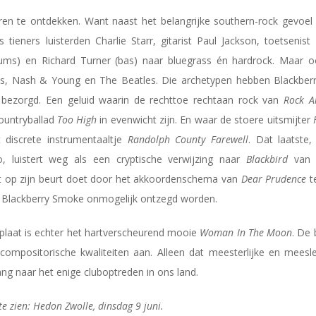
eren te ontdekken. Want naast het belangrijke southern-rock gevoel
s tieners luisterden Charlie Starr, gitarist Paul Jackson, toetsenis
rums) en Richard Turner (bas) naar bluegrass én hardrock. Maar o
ills, Nash & Young en The Beatles. Die archetypen hebben Blackbe
 bezorgd. Een geluid waarin de rechttoe rechtaan rock van
Rock A
ountryballad
Too High
in evenwicht zijn. En waar de stoere uitsmijter
 discrete instrumentaaltje
Randolph County Farewell
. Dat laatste
, luistert weg als een cryptische verwijzing naar
Blackbird
van T
 op zijn beurt doet door het akkoordenschema van
Dear Prudence
t
n Blackberry Smoke onmogelijk ontzegd worden.
plaat is echter het hartverscheurend mooie
Woman In The Moon
. De
 compositorische kwaliteiten aan. Alleen dat meesterlijke en mees
ng naar het enige cluboptreden in ons land.
te zien: Hedon Zwolle, dinsdag 9 juni.