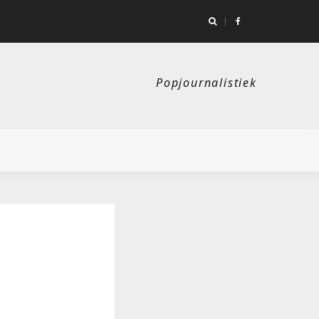
kaal als een huis in Doornroosje. Maar ja, die zanger…
Popjournalistiek