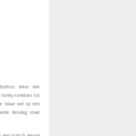
idsethos. Meer dan
e honky-tonkbars tot
ste. Maar wel op een
aande dinsdag staat
s een logisch gevolg