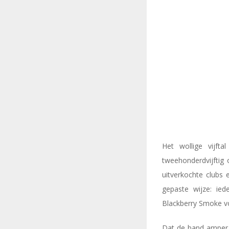
Het wollige vijft
tweehonderdvijftig 
uitverkochte clubs 
gepaste wijze: ied
Blackberry Smoke vo
Dat de band amper t