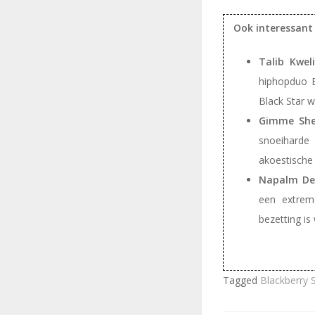
Ook interessant
Talib Kwel
hiphopduo B
Black Star w
Gimme Shel
snoeiharde
akoestische 
Napalm Dea
een extreme
bezetting i
Tagged
Blackberry