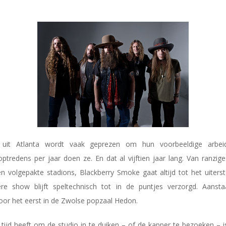
al uit Atlanta wordt vaak geprezen om hun voorbeeldige arbe
optredens per jaar doen ze. En dat al vijftien jaar lang. Van ranzig
en volgepakte stadions, Blackberry Smoke gaat altijd tot het uiter
ere show blijft speltechnisch tot in de puntjes verzorgd. Aanst
or het eerst in de Zwolse popzaal Hedon.
ijd heeft om de studio in te duiken – of de kapper te bezoeken – i