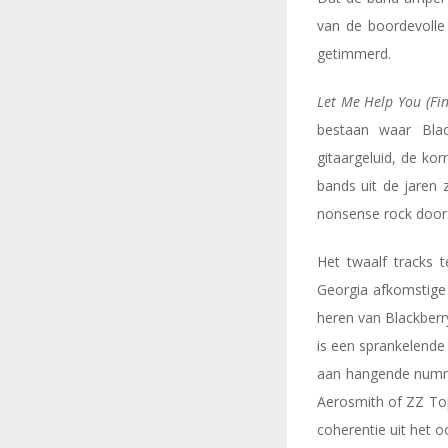
van de boordevolle
getimmerd.
Let Me Help You (Fi
bestaan waar Blac
gitaargeluid, de kor
bands uit de jaren 
nonsense rock doors
Het twaalf tracks 
Georgia afkomstige
heren van Blackberr
is een sprankelende
aan hangende num
Aerosmith of ZZ Top
coherentie uit het 