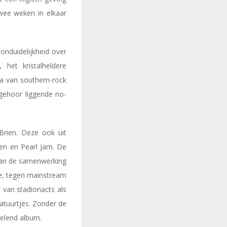
wee weken in elkaar
onduidelijkheid over
het kristalheldere
 na van southern-rock
 gehoor liggende no-
Brien. Deze ook uit
en en Pearl Jam. De
 van de samenwerking
se, tegen mainstream
st van stadionacts als
atuurtjes. Zonder de
selend album.