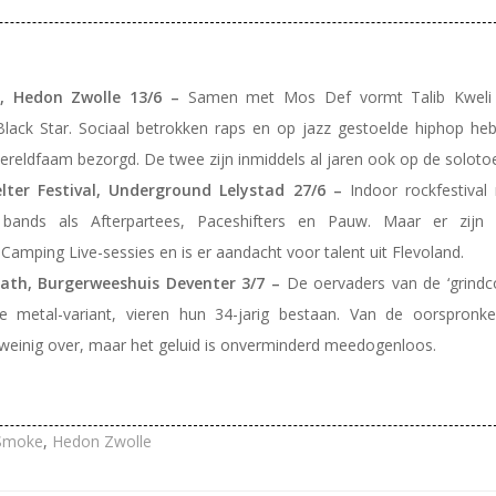
i, Hedon Zwolle 13/6 –
Samen met Mos Def vormt Talib Kweli
lack Star. Sociaal betrokken raps en op jazz gestoelde hiphop he
ereldfaam bezorgd. De twee zijn inmiddels al jaren ook op de solotoe
ter Festival, Underground Lelystad 27/6 –
Indoor rockfestival
 bands als Afterpartees, Paceshifters en Pauw. Maar er zijn
Camping Live-sessies en is er aandacht voor talent uit Flevoland.
th, Burgerweeshuis Deventer 3/7 –
De oervaders van de ‘grindco
 metal-variant, vieren hun 34-jarig bestaan. Van de oorspronkel
s weinig over, maar het geluid is onverminderd meedogenloos.
 Smoke
,
Hedon Zwolle